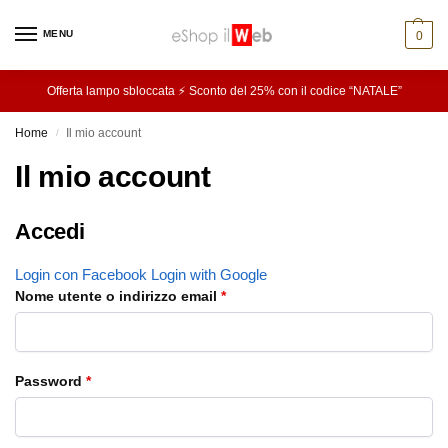
MENU
0
Offerta lampo sbloccata ⚡ Sconto del 25% con il codice “NATALE”
Home
Il mio account
/
Il mio account
Accedi
Login con Facebook
Login with Google
Nome utente o indirizzo email
*
Password
*