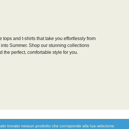
 tops and t-shirts that take you effortlessly from
 into Summer. Shop our stunning collections
d the perfect, comfortable style for you.
ato trovato nessun prodotto che corrisponde alla tua selezione.