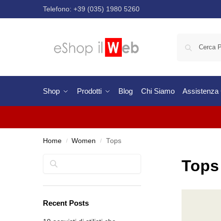
Telefono:
+39 (035) 1980 5260
Shop
Prodotti
Blog
Chi Siamo
Assistenza C
Home
Women
Tops
/
/
Cerca
Tops
Recent Posts