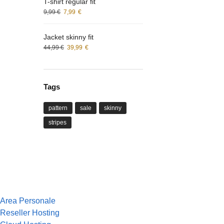
T-shirt regular fit
9,99
€
7,99
€
Jacket skinny fit
44,99
€
39,99
€
Tags
pattern
sale
skinny
stripes
Area Personale
Reseller Hosting