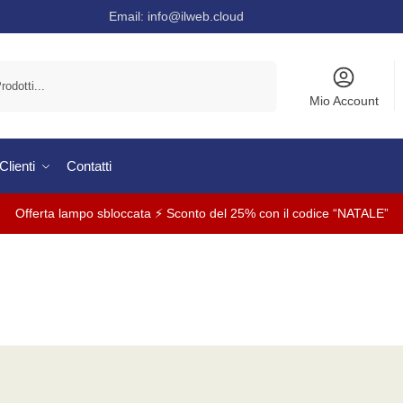
Email:
info@ilweb.cloud
Cerca
Mio Account
lienti
Contatti
Offerta lampo sbloccata ⚡ Sconto del 25% con il codice “NATALE”