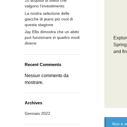
10 acquisti di stilisti che
valgono l’investimento
La nostra selezione delle
giacche di jeans più cool di
questa stagione
Jay Ellis dimostra che un abito
può funzionare in quattro modi
Explore
diversi
Spring
and fin
Recent Comments
Nessun commento da
mostrare.
Archives
Gennaio 2022
Non è st