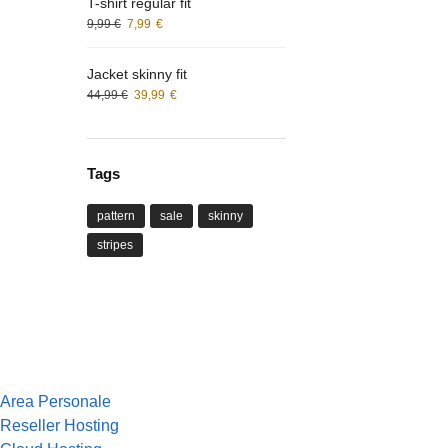
T-shirt regular fit
9,99
€
7,99
€
Jacket skinny fit
44,99
€
39,99
€
Tags
pattern
sale
skinny
stripes
Area Personale
Reseller Hosting