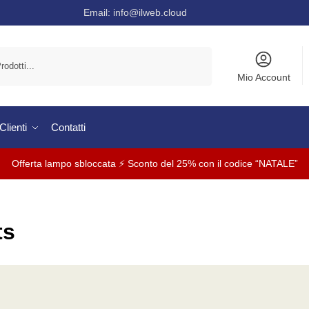
Email:
info@ilweb.cloud
Cerca
Mio Account
lienti
Contatti
Offerta lampo sbloccata ⚡ Sconto del 25% con il codice “NATALE”
ts