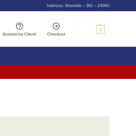
Indirizzo: Montello – BG – 24060
0,00
€
0
Assistenza Clienti
Checkout