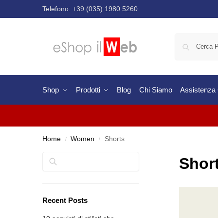
Telefono:
+39 (035) 1980 5260
Shop
Prodotti
Blog
Chi Siamo
Assistenza C
Home
Women
Shorts
/
/
Cerca
Shor
Recent Posts