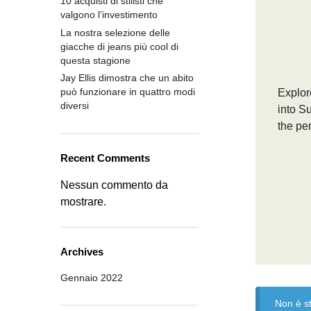
10 acquisti di stilisti che
valgono l’investimento
La nostra selezione delle
giacche di jeans più cool di
questa stagione
Jay Ellis dimostra che un abito
può funzionare in quattro modi
Explore
diversi
into S
the per
Recent Comments
Nessun commento da
mostrare.
Archives
Gennaio 2022
Non è st