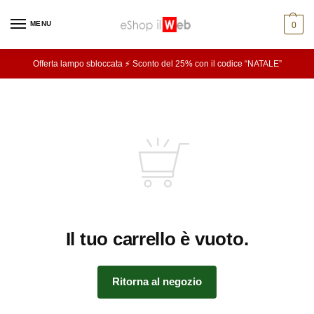
MENU
0
Offerta lampo sbloccata ⚡ Sconto del 25% con il codice “NATALE”
Il tuo carrello è vuoto.
Ritorna al negozio