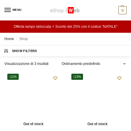
MENU
0
Offerta lampo sbloccata ⚡ Sconto del 25% con il codice “NATALE”
Home
Shop
/
SHOW FILTERS
Visualizzazione di 3 risultati
-11%
-13%
Out of stock
Out of stock