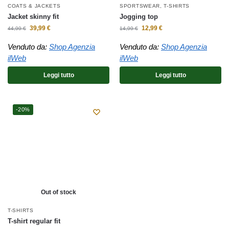
COATS & JACKETS
SPORTSWEAR
,
T-SHIRTS
Jacket skinny fit
Jogging top
39,99
€
12,99
€
44,99
€
14,99
€
Venduto da:
Shop Agenzia
Venduto da:
Shop Agenzia
ilWeb
ilWeb
Leggi tutto
Leggi tutto
-20%
Out of stock
T-SHIRTS
T-shirt regular fit