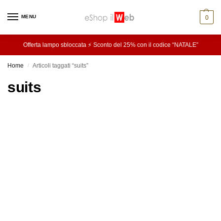
MENU
0
Offerta lampo sbloccata ⚡ Sconto del 25% con il codice “NATALE”
Home
Articoli taggati “suits”
/
suits