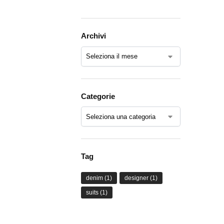
Archivi
Categorie
Tag
denim
(1)
designer
(1)
suits
(1)