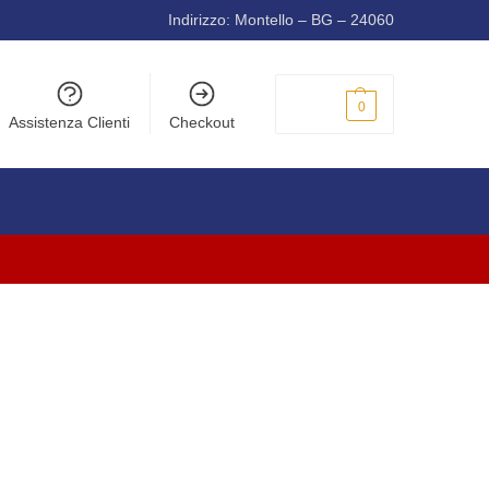
Indirizzo: Montello – BG – 24060
0,00
€
0
Assistenza Clienti
Checkout