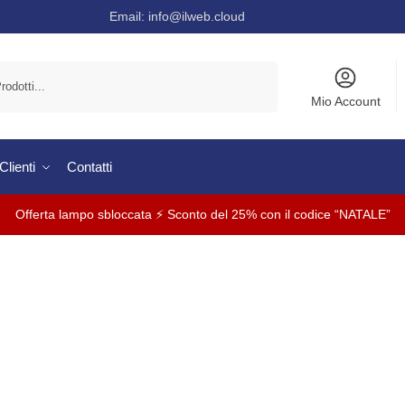
Email:
info@ilweb.cloud
Cerca
Mio Account
lienti
Contatti
Offerta lampo sbloccata ⚡ Sconto del 25% con il codice “NATALE”