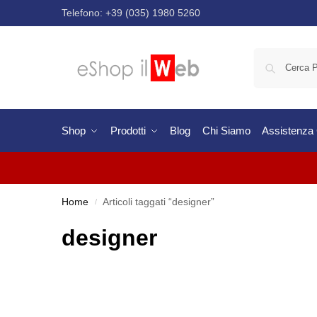
Telefono:
+39 (035) 1980 5260
Shop
Prodotti
Blog
Chi Siamo
Assistenza C
Home
Articoli taggati “designer”
/
designer