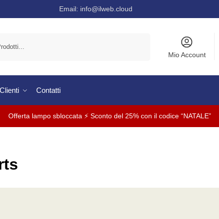
Email:
info@ilweb.cloud
Cerca
Mio Account
lienti
Contatti
Offerta lampo sbloccata ⚡ Sconto del 25% con il codice “NATALE”
rts