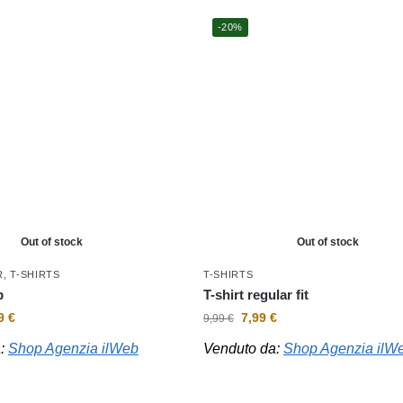
-20%
Out of stock
Out of stock
R
,
T-SHIRTS
T-SHIRTS
p
T-shirt regular fit
99
€
7,99
€
9,99
€
a:
Shop Agenzia ilWeb
Venduto da:
Shop Agenzia ilW