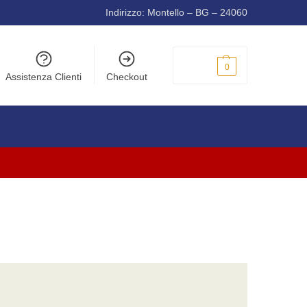
Indirizzo: Montello – BG – 24060
0,00
€
0
Assistenza Clienti
Checkout