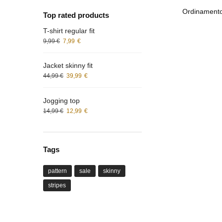
Top rated products
T-shirt regular fit
9,99
€
7,99
€
Jacket skinny fit
44,99
€
39,99
€
Jogging top
14,99
€
12,99
€
Tags
pattern
sale
skinny
stripes