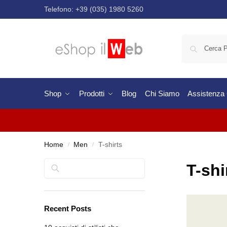
Telefono:
+39 (035) 1980 5260
Shop
Prodotti
Blog
Chi Siamo
Assistenza C
Home
Men
T-shirts
/
/
Cerca
T-shi
Recent Posts